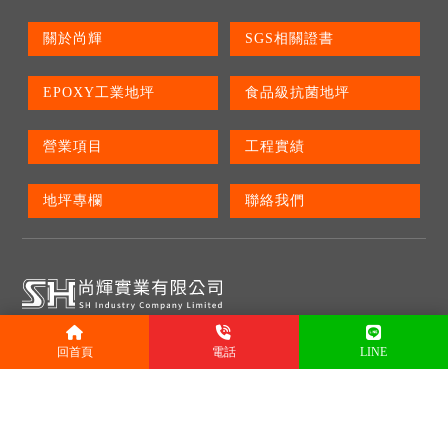
關於尚輝
SGS相關證書
EPOXY工業地坪
食品級抗菌地坪
營業項目
工程實績
地坪專欄
聯絡我們
全台皆有提供服務
回首頁
電話
LINE
(02)2883-9841
0916-366-575
(02)28812496
台北市士林區臨溪路100巷92號1樓